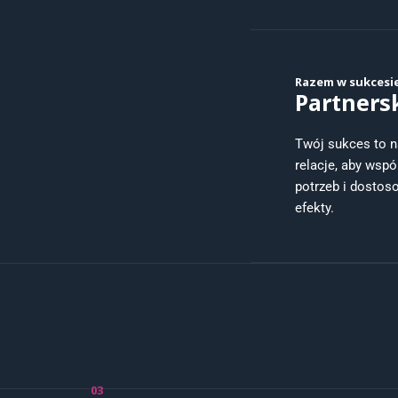
Razem w sukcesi
Partners
Twój sukces to n
relacje, aby wsp
potrzeb i dostos
efekty.
03