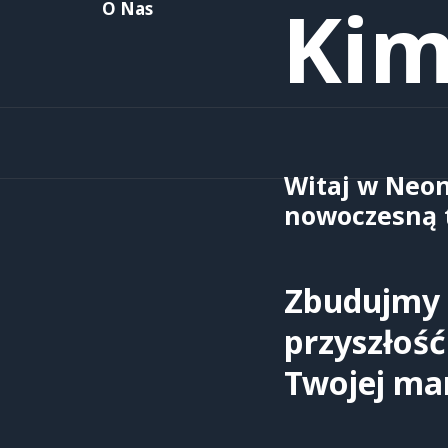
Kim
O Nas
Witaj w Neon
nowoczesną t
Zbudujmy
przyszłość
Twojej ma