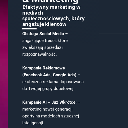
Efektywny marketing w
mediach
społecznościowych, który
angażuje klientów
Obsługa Social Media
–
angażujące treści, które
zwiększają sprzedaż i
rozpoznawalność.
Kampanie Reklamowe
(Facebook Ads, Google Ads)
–
skuteczna reklama dopasowana
do Twojej grupy docelowej.
Kampanie AI – Już Wkrótce!
–
marketing nowej generacji
oparty na modelach sztucznej
inteligencji.