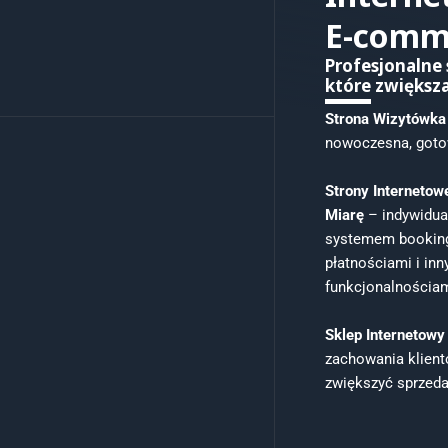
E-comm
Profesjonalne 
które zwiększa
Strona Wizytówka
nowoczesna, gotow
Strony Internetow
Miarę
– indywidual
systemem bookin
płatnościami i inn
funkcjonalnościam
Sklep Internetowy
zachowania klien
zwiększyć sprzeda