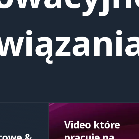
wiązani
Video które
towe &
pracuje na