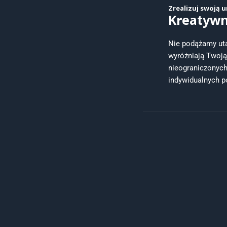
Zrealizuj swoją u
Kreatyw
Nie podążamy uta
wyróżniają Twoj
nieograniczonyc
indywidualnych p