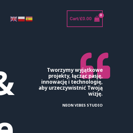
Cart/
£
0.00
&
Tworzymy wyjątkowe
projekty, łącząc pasję,
innowację i technologię,
aby urzeczywistnić Twoją
wizję.
NEON VIBES STUDIO
e