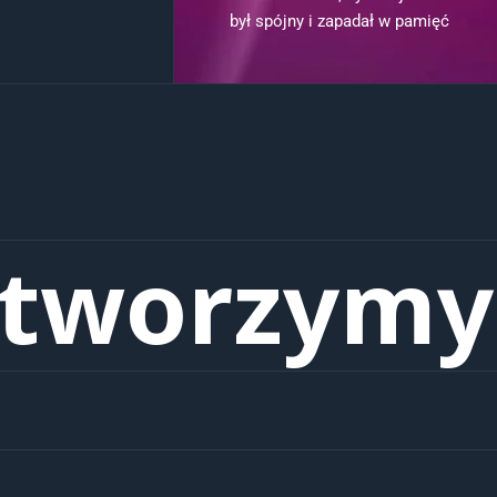
był spójny i zapadał w pamięć
 tworzymy