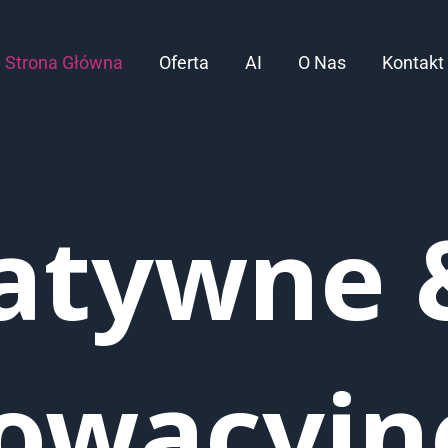
Strona Główna
Oferta
AI
O Nas
Kontakt
atywne 
owacyjn