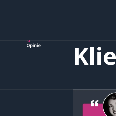
04
Kli
Opinie