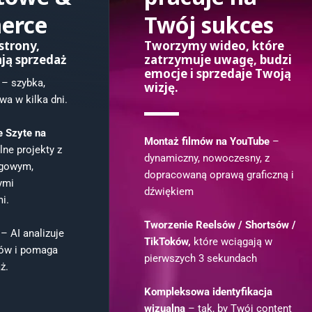
erce
Twój sukces
strony,
Tworzymy wideo, które
ją sprzedaż
zatrzymuje uwagę, budzi
emocje i sprzedaje Twoją
– szybka,
wizję.
a w kilka dni.
e Szyte na
Montaż filmów na YouTube
–
ne projekty z
dynamiczny, nowoczesny, z
gowym,
dopracowaną oprawą graficzną i
ymi
dźwiękiem
i.
Tworzenie Reelsów / Shortsów /
– AI analizuje
TikToków,
które wciągają w
tów i pomaga
pierwszych 3 sekundach
ż.
Kompleksowa identyfikacja
wizualna
– tak, by Twój content