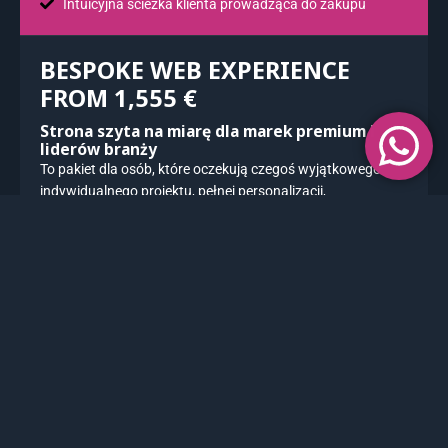
Intuicyjna ścieżka klienta prowadząca do zakupu
BESPOKE WEB EXPERIENCE
FROM 1,555 €
Strona szyta na miarę dla marek premium i
liderów branży
To pakiet dla osób, które oczekują czegoś wyjątkowego:
indywidualnego projektu, pełnej personalizacji,
rozbudowanej struktury i efektu „wow”.
Bespoke Web Experience
to strona tworzona od zera, bez
ograniczeń i bez szablonów.
ZBUDUJ SWÓJ SKLEP ONLINE
Nowoczesną, luksusową estetykę
Srategiczne rozłożenie treści